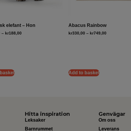
sk elefant – Hon
Abacus Rainbow
0
–
kr
188,00
kr
330,00
–
kr
749,00
 basket
Add to basket
Hitta inspiration
Genvägar
Leksaker
Om oss
Barnrummet
Leverans