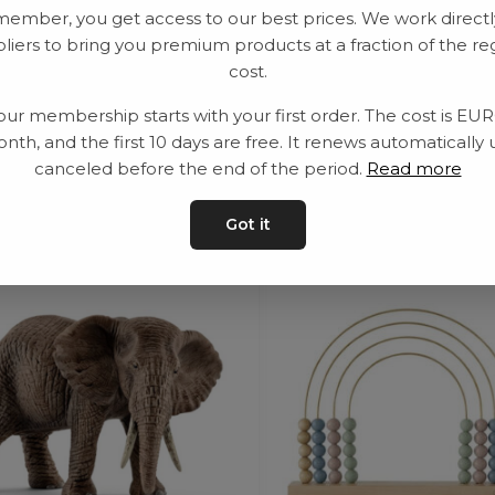
member, you get access to our best prices. We work directl
liers to bring you premium products at a fraction of the re
Leveranstid: 2-10 
cost.
our membership starts with your first order. The cost is EU
nth, and the first 10 days are free. It renews automatically 
canceled before the end of the period.
Read more
ar
Got it