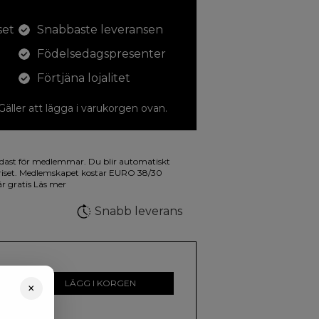
set
Snabbaste leveransen
Födelsedagspresenter
Förtjäna lojalitet
 Gäller att lägga i varukorgen ovan.
dina teckningar med. På illustrationen på
dast för medlemmar. Du blir automatiskt
a fluorescerande färger.
riset. Medlemskapet kostar EURO 38/30
är gratis
Läs mer
Snabb leverans
r
LÄGG I KORGEN
×