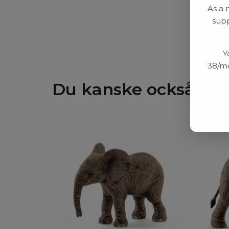
As a 
supp
Y
38/mo
Du kanske också gill