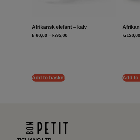
Afrikansk elefant – kalv
Afrikan
kr
60,00
–
kr
95,00
kr
120,0
Add to basket
Add to