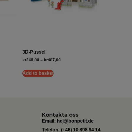
3D-Pussel
kr
248,00
–
kr
467,00
Add to basket
Kontakta oss
Email:
hej@bonpetit.de
Telefon: (+46) 10 898 94 14