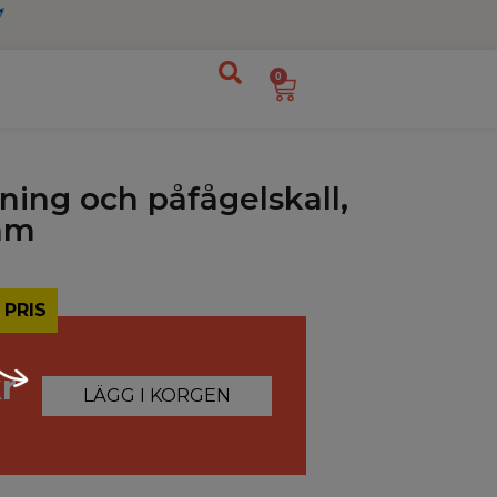
0
ning och påfågelskall,
äm
 PRIS
r
LÄGG I KORGEN