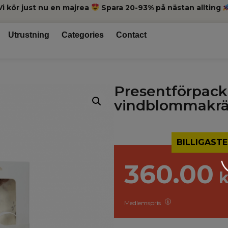
Vi kör just nu en majrea
Spara 20-93% på nästan allting
Utrustning
Categories
Contact
Presentförpack
vindblommakr
BILLIGASTE
360.00
k
Medlemspris