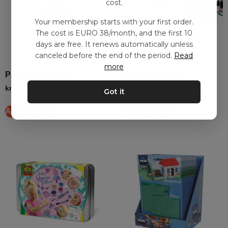
cost.
Your membership starts with your first order.
The cost is EURO 38/month, and the first 10
days are free. It renews automatically unless
canceled before the end of the period.
Read
more
Pärlset Nallebjörn
Akryl startset, 6 st
kr
53,00
–
kr
111,00
kr
107,00
–
kr
224,00
Got it
Add to basket
Add to basket