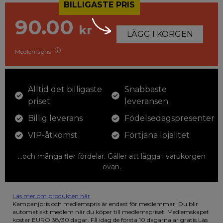
BILLIGASTE PRIS
90.00
kr
LÄGG I KORGEN
Medlemspris
Alltid det billigaste
Snabbaste
priset
leveransen
Billig leverans
Födelsedagspresenter
VIP-åtkomst
Förtjäna lojalitet
...och många fler fördelar. Gäller att lägga i varukorgen
ovan.
Läs mer om produkten här
12 färgpennor som du kan färglägga dina teckningar med. På
Kampanjpris och medlemspris är endast för medlemmar. Du blir
illustrationen på den vackra askan finns fjärilar i vilda fluorescerande
automatiskt medlem när du köper till medlemspriset. Medlemskapet
färger.
kostar EURO 38/30 dagar. Få idag de första 10 dagarna är gratis
Läs