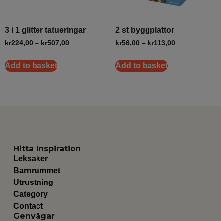
3 i 1 glitter tatueringar
2 st byggplattor
kr
224,00
–
kr
507,00
kr
56,00
–
kr
113,00
Add to basket
Add to basket
Hitta inspiration
Leksaker
Barnrummet
Utrustning
Category
Contact
Genvägar