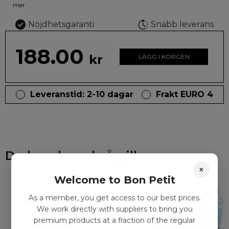
mer
Nöjdhetsgaranti
Snabb leverans
188.00
kr
LÄGG I KORGEN
Leveranstid: 2-10 dagar
Frakt EURO 4
Du kanske också gillar
×
Welcome to Bon Petit
As a member, you get access to our best prices.
We work directly with suppliers to bring you
premium products at a fraction of the regular