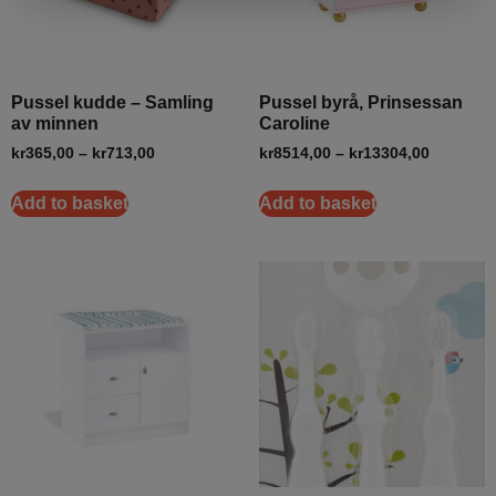
Pussel kudde – Samling
Pussel byrå, Prinsessan
av minnen
Caroline
kr
365,00
–
kr
713,00
kr
8514,00
–
kr
13304,00
Add to basket
Add to basket