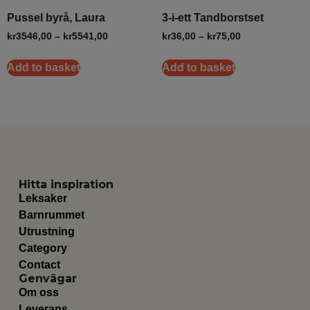
Pussel byrå, Laura
3-i-ett Tandborstset
kr
3546,00
–
kr
5541,00
kr
36,00
–
kr
75,00
Add to basket
Add to basket
Hitta inspiration
Leksaker
Barnrummet
Utrustning
Category
Contact
Genvägar
Om oss
Leverans