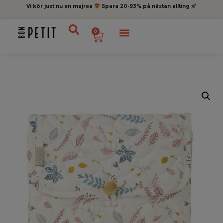
Vi kör just nu en majrea
Spara 20-93% på nästan allting
0