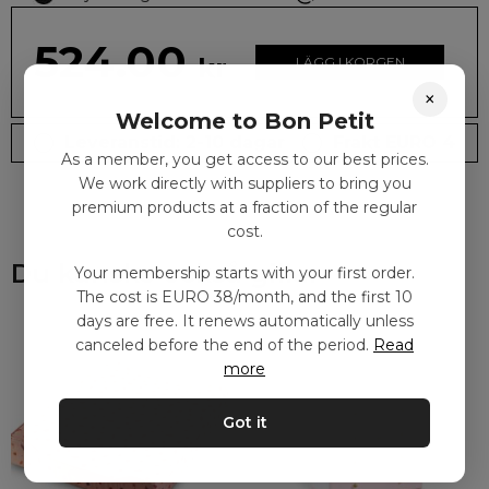
524.00
kr
LÄGG I KORGEN
×
Welcome to Bon Petit
Leveranstid: 2-10 dagar
Frakt EURO 4
As a member, you get access to our best prices.
We work directly with suppliers to bring you
premium products at a fraction of the regular
cost.
Du kanske också gillar
Your membership starts with your first order.
The cost is EURO 38/month, and the first 10
days are free. It renews automatically unless
canceled before the end of the period.
Read
more
Got it