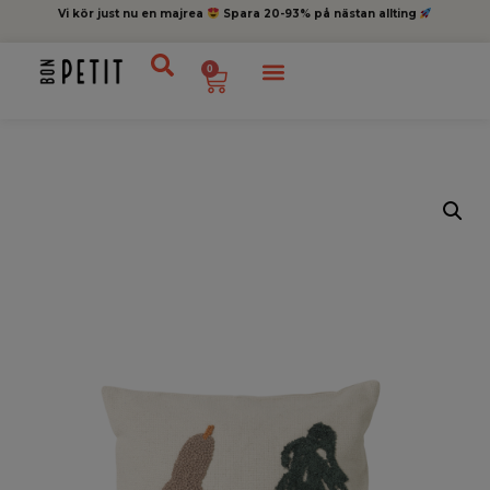
Vi kör just nu en majrea
Spara 20-93% på nästan allting
0