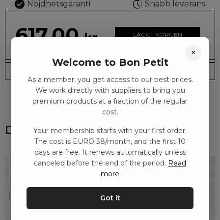
Nöjdhetsgaranti
Snabb leverans
617.00
kr
LÄGG I KORGEN
×
Welcome to Bon Petit
Leveranstid: 2-10 dagar
Frakt EURO 4
As a member, you get access to our best prices.
We work directly with suppliers to bring you
premium products at a fraction of the regular
cost.
Du kanske också gillar
Your membership starts with your first order.
The cost is EURO 38/month, and the first 10
days are free. It renews automatically unless
canceled before the end of the period.
Read
more
Got it