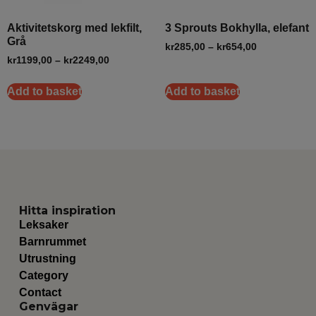
Aktivitetskorg med lekfilt,
3 Sprouts Bokhylla, elefant
Grå
kr
285,00
–
kr
654,00
kr
1199,00
–
kr
2249,00
Add to basket
Add to basket
Hitta inspiration
Leksaker
Barnrummet
Utrustning
Category
Contact
Genvägar