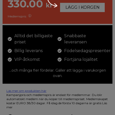
330.00
kr
LÄGG I KORGEN
Medlemspris
Alltid det billigaste
Snabbaste
priset
leveransen
Billig leverans
Födelsedagspresenter
VIP-åtkomst
Förtjäna lojalitet
...och många fler fördelar. Gäller att lägga i varukorgen
ovan.
Läs mer om produkten här
12 färgpennor som du kan färglägga dina teckningar med. På
Kampanjpris och medlemspris är endast för medlemmar. Du blir
illustrationen på den vackra askan finns fjärilar i vilda fluorescerande
automatiskt medlem när du köper till medlemspriset. Medlemskapet
färger.
kostar EURO 38/30 dagar. Få idag de första 10 dagarna är gratis
Läs
mer