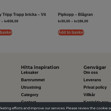
y Tripp Trapp bricka – Vit
Pipkopp – Blågran
0
–
kr
656,00
kr
30,00
–
kr
186,00
 basket
Add to basket
Hitta inspiration
Genvägar
Leksaker
Om oss
Barnrummet
Leverans
Utrustning
Privat policy
Category
Villkår
Contact
Kontakta oss
ting efforts and improve our services. Please review the cookie s