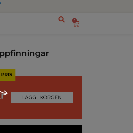
0
ppfinningar
 PRIS
r
LÄGG I KORGEN