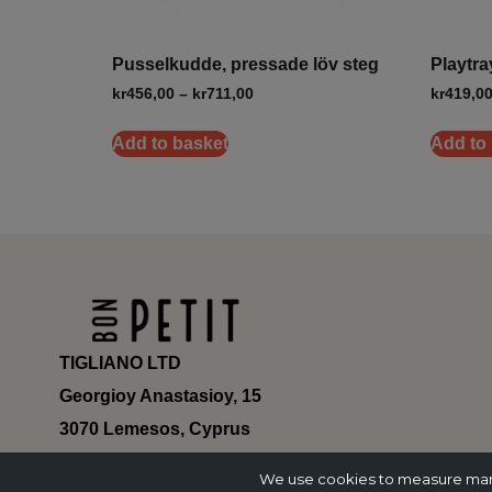
Pusselkudde, pressade löv steg
Playtra
kr
456,00
–
kr
711,00
kr
419,0
Add to basket
Add to
TIGLIANO LTD
Georgioy Anastasioy, 15
3070 Lemesos, Cyprus
ΗΕ 430179
We use cookies to measure marke