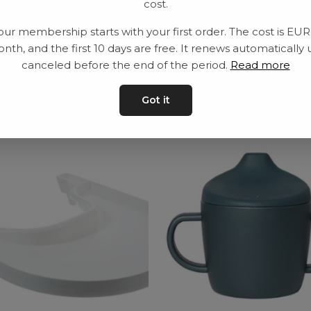
cost.
Leveranstid: 2-10 
our membership starts with your first order. The cost is EU
nth, and the first 10 days are free. It renews automatically 
canceled before the end of the period.
Read more
ar
Got it