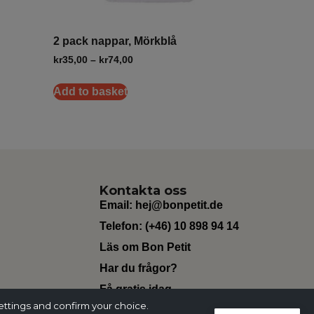
2 pack nappar, Mörkblå
kr
35,00
–
kr
74,00
Add to basket
Kontakta oss
Email:
hej@bonpetit.de
Telefon: (+46) 10 898 94 14
Läs om Bon Petit
Har du frågor?
Få gratis idag
ettings and confirm your choice.
Change Currency