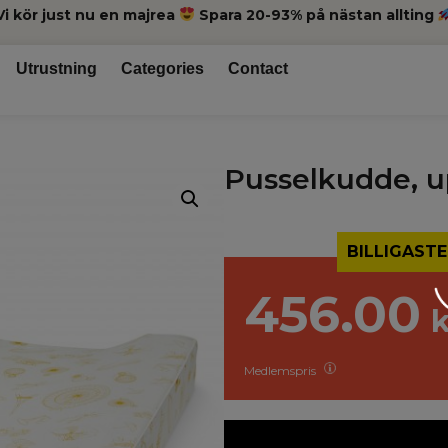
Vi kör just nu en majrea
Spara 20-93% på nästan allting
Utrustning
Categories
Contact
Pusselkudde, u
BILLIGASTE
456.00
k
Medlemspris