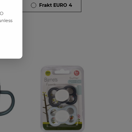
dagar
Frakt EURO 4
RO
unless