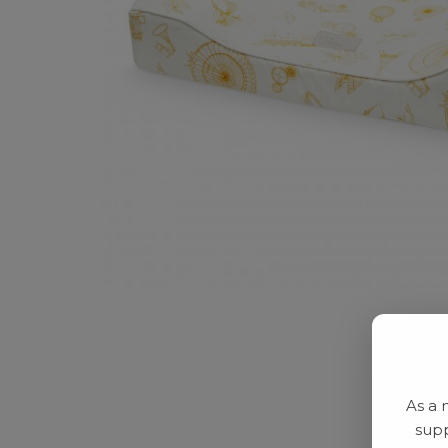
As a 
supp