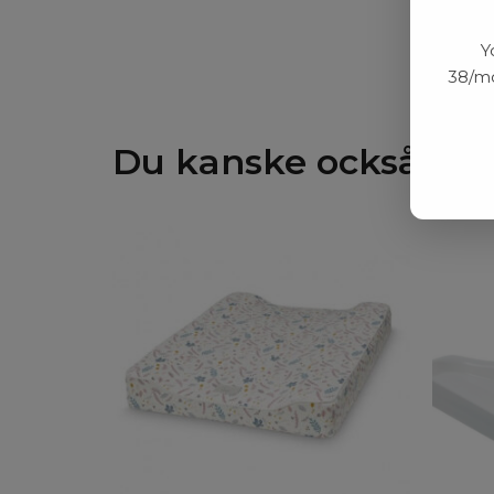
Y
38/mo
Du kanske också gill