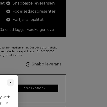
set
Snabbaste leveransen
Födelsedagspresenter
Förtjäna lojalitet
 Gäller att lägga i varukorgen ovan.
dina teckningar med. På illustrationen på
dast för medlemmar. Du blir automatiskt
a fluorescerande färger.
riset. Medlemskapet kostar EURO 38/30
är gratis
Läs mer
Snabb leverans
×
LÄGG I KORGEN
y with
gular