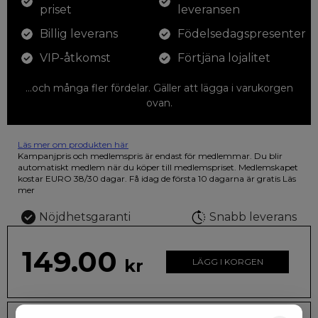
priset
leveransen
Billig leverans
Födelsedagspresenter
VIP-åtkomst
Förtjäna lojalitet
...och många fler fördelar. Gäller att lägga i varukorgen
ovan.
Läs mer om produkten här
12 färgpennor som du kan färglägga dina teckningar med. På
Kampanjpris och medlemspris är endast för medlemmar. Du blir
illustrationen på den vackra askan finns fjärilar i vilda fluorescerande
automatiskt medlem när du köper till medlemspriset. Medlemskapet
färger.
kostar EURO 38/30 dagar. Få idag de första 10 dagarna är gratis
Läs
mer
Nöjdhetsgaranti
Snabb leverans
149.00
kr
LÄGG I KORGEN
Leveranstid: 2-10 dagar
Frakt EURO 4