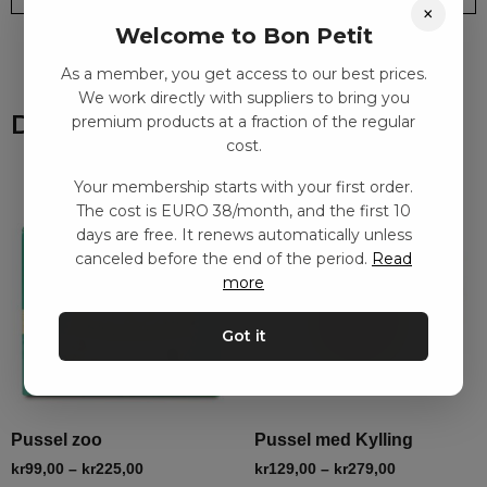
×
Welcome to Bon Petit
As a member, you get access to our best prices.
We work directly with suppliers to bring you
Du kanske också gillar
premium products at a fraction of the regular
cost.
Your membership starts with your first order.
The cost is EURO 38/month, and the first 10
days are free. It renews automatically unless
canceled before the end of the period.
Read
more
Got it
Pussel zoo
Pussel med Kylling
kr
99,00
–
kr
225,00
kr
129,00
–
kr
279,00