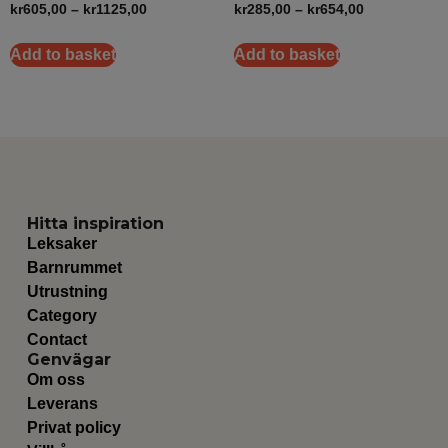
kr
605,00
–
kr
1125,00
kr
285,00
–
kr
654,00
Add to basket
Add to basket
Hitta inspiration
Leksaker
Barnrummet
Utrustning
Category
Contact
Genvägar
Om oss
Leverans
Privat policy