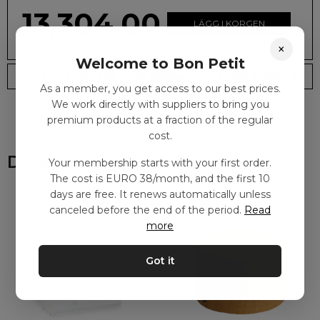
13,304.00
kr
LÄGG I KORGEN
×
Welcome to Bon Petit
Leveranstid: 2-10 dagar
Frakt EURO 4
As a member, you get access to our best prices.
We work directly with suppliers to bring you
premium products at a fraction of the regular
cost.
Du kanske också gillar
Your membership starts with your first order.
The cost is EURO 38/month, and the first 10
days are free. It renews automatically unless
canceled before the end of the period.
Read
more
Got it