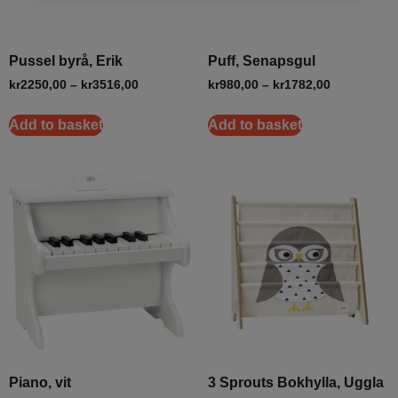
Pussel byrå, Erik
Puff, Senapsgul
kr
2250,00
–
kr
3516,00
kr
980,00
–
kr
1782,00
Add to basket
Add to basket
Piano, vit
3 Sprouts Bokhylla, Uggla