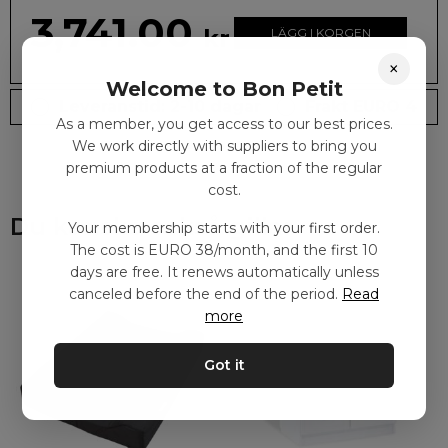
3,741.00
kr
LÄGG I KORGEN
×
Welcome to Bon Petit
Leveranstid: 2-10 dagar
Frakt EURO 4
As a member, you get access to our best prices.
We work directly with suppliers to bring you
premium products at a fraction of the regular
cost.
Du kanske också gillar
Your membership starts with your first order.
The cost is EURO 38/month, and the first 10
days are free. It renews automatically unless
canceled before the end of the period.
Read
more
Got it