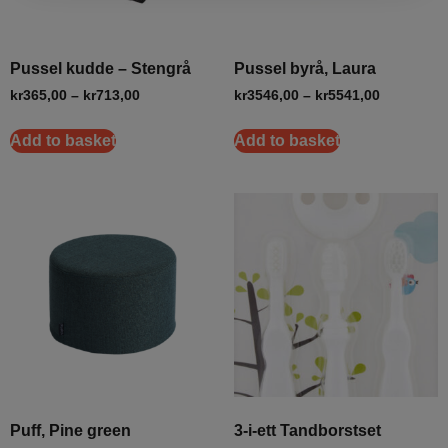
Pussel kudde – Stengrå
Pussel byrå, Laura
kr
365,00
–
kr
713,00
kr
3546,00
–
kr
5541,00
Add to basket
Add to basket
Puff, Pine green
3-i-ett Tandborstset