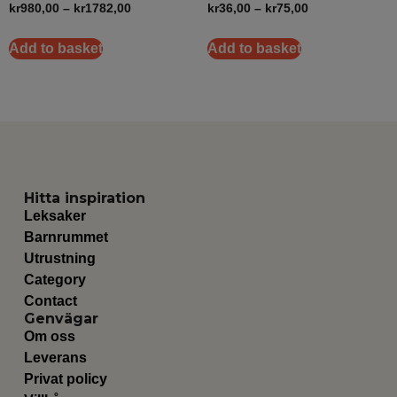
kr
980,00
–
kr
1782,00
kr
36,00
–
kr
75,00
Add to basket
Add to basket
Hitta inspiration
Leksaker
Barnrummet
Utrustning
Category
Contact
Genvägar
Om oss
Leverans
Privat policy