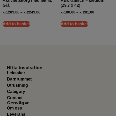
Aktivitetskorg med lekfilt,
ABC-affisch – Medium
Grå
(29,7 x 42)
kr
1269,00
–
kr
2249,00
kr
180,00
–
kr
281,00
Add to basket
Add to basket
Hitta inspiration
Leksaker
Barnrummet
Utrustning
Category
Contact
Genvägar
Om oss
Leverans