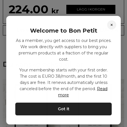
224.00
kr
LÄGG I KORGEN
×
Welcome to Bon Petit
Leveranstid: 2-10 dagar
Frakt EURO 4
As a member, you get access to our best prices.
We work directly with suppliers to bring you
premium products at a fraction of the regular
cost.
Du kanske också gillar
Your membership starts with your first order.
The cost is EURO 38/month, and the first 10
days are free. It renews automatically unless
canceled before the end of the period.
Read
more
Got it