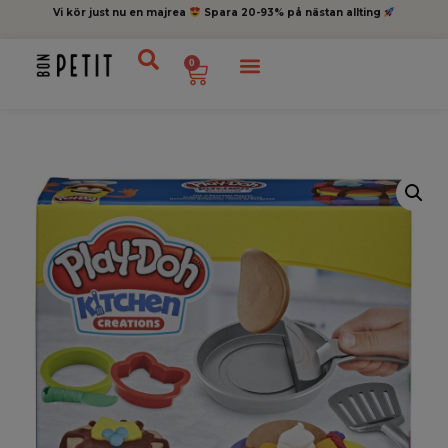
Vi kör just nu en majrea
Spara 20-93% på nästan allting
0