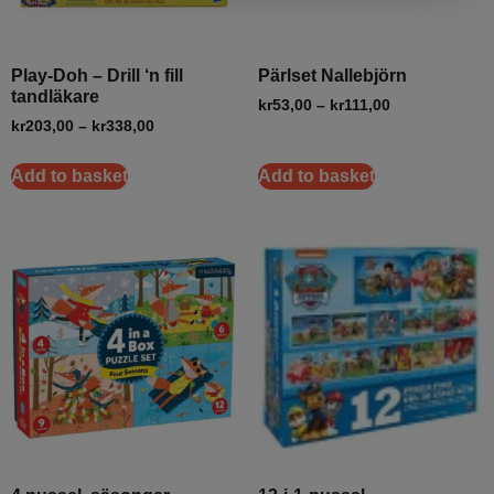
Play-Doh – Drill ‘n fill
Pärlset Nallebjörn
tandläkare
kr
53,00
–
kr
111,00
kr
203,00
–
kr
338,00
Add to basket
Add to basket