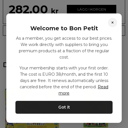
282.00
kr
LÄGG I KORGEN
×
Welcome to Bon Petit
Leveranstid: 2-10 dagar
Frakt EURO 4
As a member, you get access to our best prices.
We work directly with suppliers to bring you
premium products at a fraction of the regular
cost.
Du kanske också gillar
Your membership starts with your first order.
The cost is EURO 38/month, and the first 10
days are free. It renews automatically unless
canceled before the end of the period.
Read
more
Got it