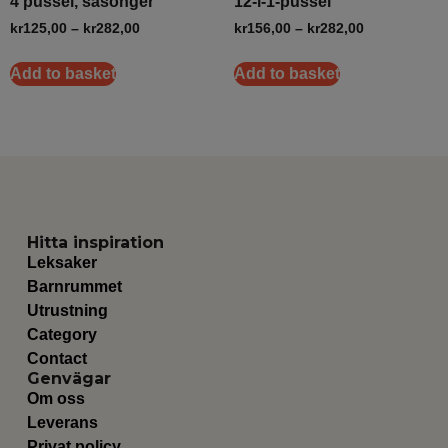
4 pussel, säsonger
12-i-1-pussel
kr
125,00
–
kr
282,00
kr
156,00
–
kr
282,00
Add to basket
Add to basket
Hitta inspiration
Leksaker
Barnrummet
Utrustning
Category
Contact
Genvägar
Om oss
Leverans
Privat policy