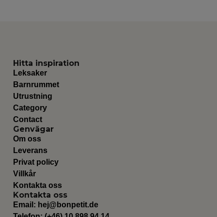
Hitta inspiration
Leksaker
Barnrummet
Utrustning
Category
Contact
Genvägar
Om oss
Leverans
Privat policy
Villkår
Kontakta oss
Kontakta oss
Email:
hej@bonpetit.de
Telefon: (+46) 10 898 94 14