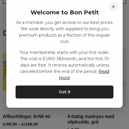
×
Welcome to Bon Petit
As a member, you get access to our best prices.
We work directly with suppliers to bring you
Du kanske också gillar
premium products at a fraction of the regular
cost.
Your membership starts with your first order.
The cost is EURO 38/month, and the first 10
days are free. It renews automatically unless
canceled before the end of the period.
Read
more
Got it
Affischfärger, 6×50 ml
4-faldig madrass med
slipkudde, grå
kr
90,00
–
kr
188,00