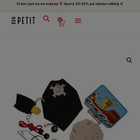
Vi kör just nu en majrea
Spara 20-93% på nästan allting
0