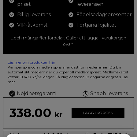
priset
leveransen
Billig leverans
Födelsedagspresenter
VIP-åtkomst
Förtjäna lojalitet
...och många fler fördelar. Gäller att lägga i varukorgen
ovan.
Läs mer om produkten här
12 färgpennor som du kan färglägga dina teckningar med. På
Kampanjpris och medlemspris är endast för medlemmar. Du blir
illustrationen på den vackra askan finns fjärilar i vilda fluorescerande
automatiskt medlem när du köper till medlemspriset. Medlemskapet
färger.
kostar EURO 38/30 dagar. Få idag de första 10 dagarna är gratis
Läs
mer
Nöjdhetsgaranti
Snabb leverans
338.00
kr
LÄGG I KORGEN
Leveranstid: 2-10 dagar
Frakt EURO 4