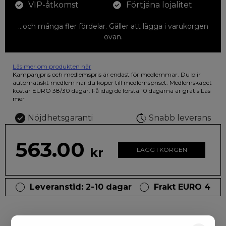
VIP-åtkomst
Förtjäna lojalitet
...och många fler fördelar. Gäller att lägga i varukorgen
ovan.
Läs mer om produkten här
12 färgpennor som du kan färglägga dina teckningar med. På
Kampanjpris och medlemspris är endast för medlemmar. Du blir
illustrationen på den vackra askan finns fjärilar i vilda fluorescerande
automatiskt medlem när du köper till medlemspriset. Medlemskapet
färger.
kostar EURO 38/30 dagar. Få idag de första 10 dagarna är gratis
Läs
mer
Nöjdhetsgaranti
Snabb leverans
563.00
kr
LÄGG I KORGEN
Leveranstid: 2-10 dagar
Frakt EURO 4