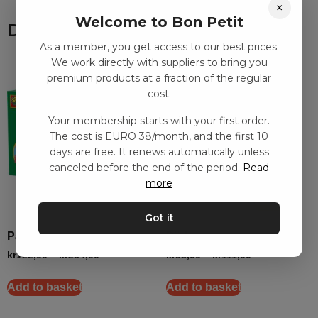
×
Welcome to Bon Petit
Du kanske också gillar
As a member, you get access to our best prices.
We work directly with suppliers to bring you
premium products at a fraction of the regular
cost.
Your membership starts with your first order.
The cost is EURO 38/month, and the first 10
days are free. It renews automatically unless
canceled before the end of the period.
Read
more
Got it
Pärlset – mini
Pärlset
kr
122,00
–
kr
254,00
kr
53,00
–
kr
111,00
Add to basket
Add to basket