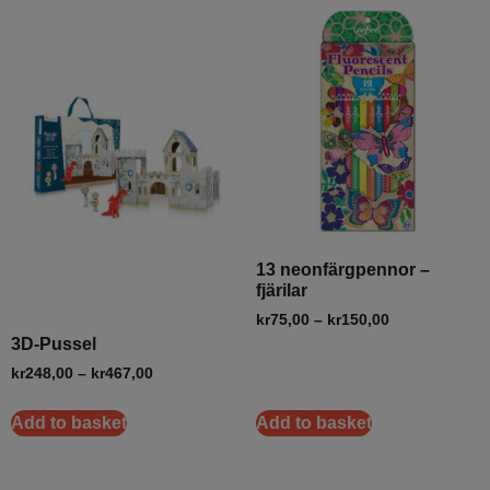
13 neonfärgpennor –
fjärilar
kr
75,00
–
kr
150,00
3D-Pussel
kr
248,00
–
kr
467,00
Add to basket
Add to basket