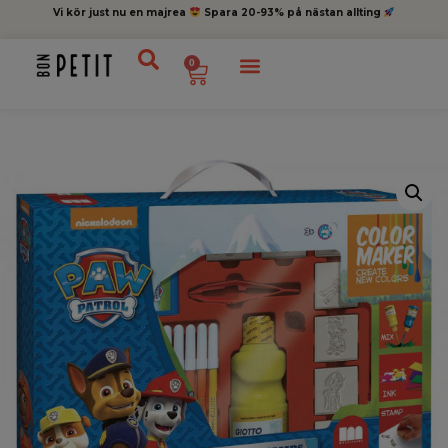
Vi kör just nu en majrea
Spara 20-93% på nästan allting
0