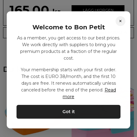
165.00
kr
LÄGG I KORGEN
×
Welcome to Bon Petit
Leveranstid: 2-10 dagar
Frakt EURO 4
As a member, you get access to our best prices.
We work directly with suppliers to bring you
premium products at a fraction of the regular
cost.
Du kanske också gillar
Your membership starts with your first order.
The cost is EURO 38/month, and the first 10
days are free. It renews automatically unless
canceled before the end of the period.
Read
more
Got it