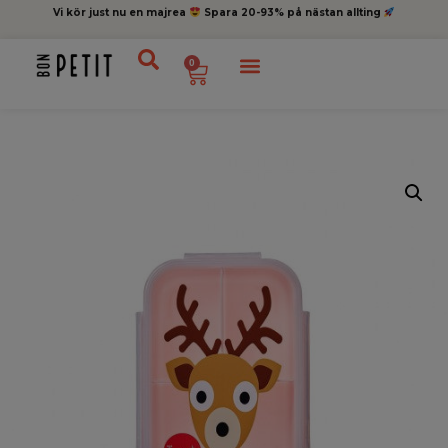
Vi kör just nu en majrea
Spara 20-93% på nästan allting
0