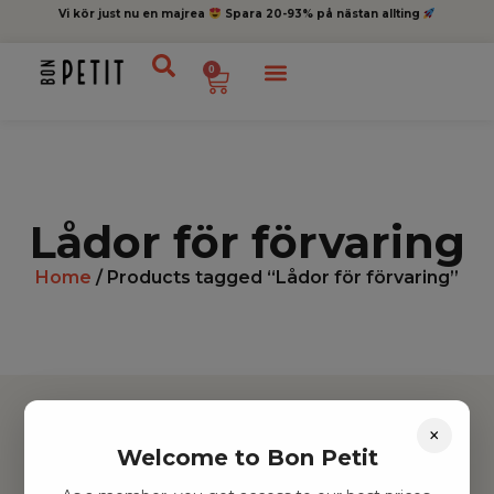
Vi kör just nu en majrea
Spara 20-93% på nästan allting
0
Lådor för förvaring
Home
/ Products tagged “Lådor för förvaring”
×
Welcome to Bon Petit
Hitta inspiration
Leksaker