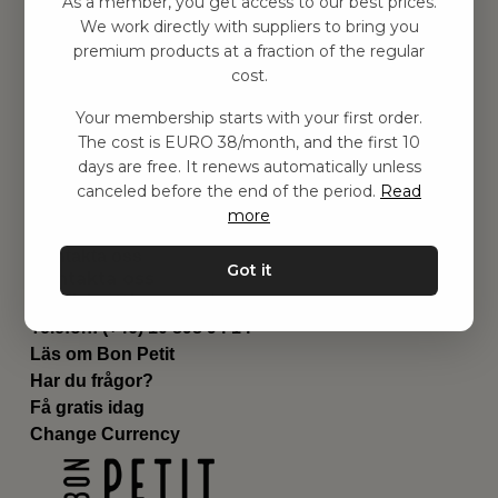
As a member, you get access to our best prices.
Barnrummet
We work directly with suppliers to bring you
premium products at a fraction of the regular
Utrustning
cost.
Category
Contact
Your membership starts with your first order.
Genvägar
The cost is EURO 38/month, and the first 10
Om oss
days are free. It renews automatically unless
Leverans
canceled before the end of the period.
Read
Privat policy
more
Villkår
Kontakta oss
Got it
Kontakta oss
Email:
hej@bonpetit.de
Telefon: (+46) 10 898 94 14
Läs om Bon Petit
Har du frågor?
Få gratis idag
Change Currency