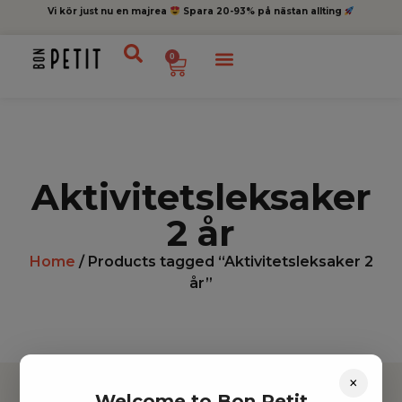
Vi kör just nu en majrea
Spara 20-93% på nästan allting
0
Aktivitetsleksaker
2 år
Home
/ Products tagged “Aktivitetsleksaker 2
år”
×
Welcome to Bon Petit