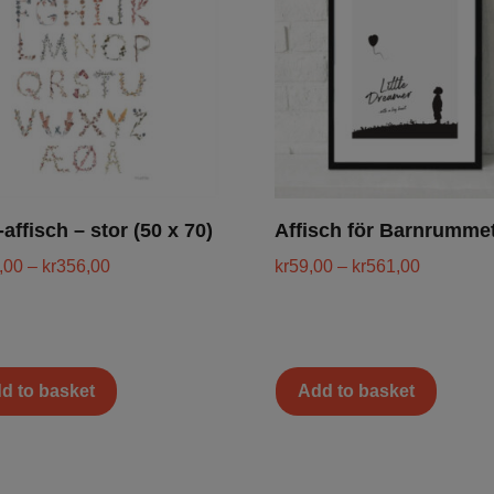
affisch – stor (50 x 70)
Affisch för Barnrumme
,00
–
kr
356,00
kr
59,00
–
kr
561,00
d to basket
Add to basket