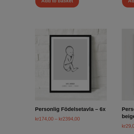
Add to basket
Ad
Personlig Födelsetavla – 6x
Pers
beig
kr
174,00
–
kr
2394,00
kr
29,