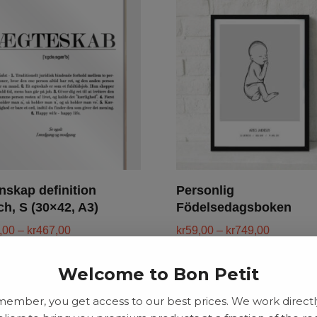
nskap definition
Personlig
ch, S (30×42, A3)
Födelsedagsboken
,00
–
kr
467,00
kr
59,00
–
kr
749,00
Welcome to Bon Petit
d to basket
Add to basket
member, you get access to our best prices. We work directl