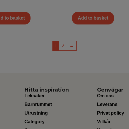
d to basket
Add to basket
1
2
→
Hitta inspiration
Genvägar
Leksaker
Om oss
Barnrummet
Leverans
Utrustning
Privat policy
Category
Villkår