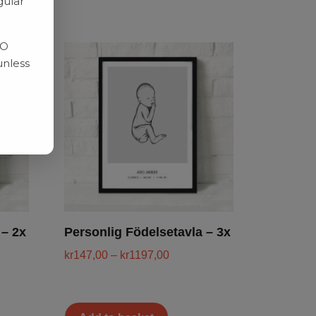
gular
RO
unless
 – 2x
Personlig Födelsetavla – 3x
kr
147,00
–
kr
1197,00