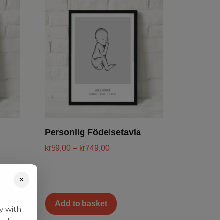
Personlig Födelsetavla
kr
59,00
–
kr
749,00
×
Add to basket
y with