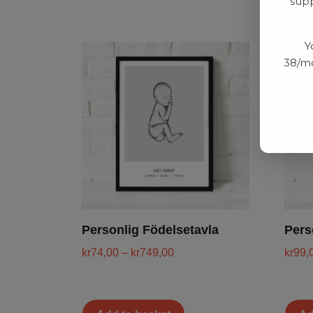
supp
Y
38/mo
Personlig Födelsetavla
Pers
kr
74,00
–
kr
749,00
kr
99,