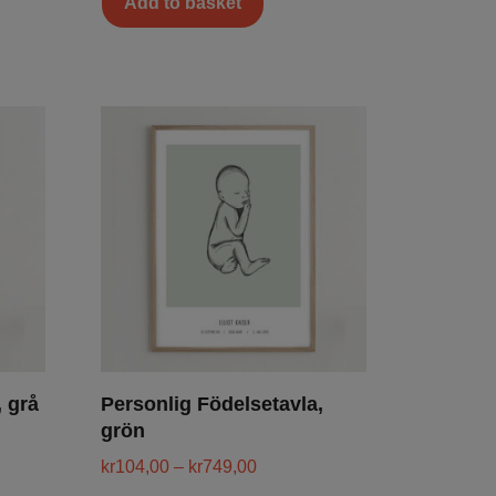
Add to basket
, grå
Personlig Födelsetavla,
grön
kr
104,00
–
kr
749,00