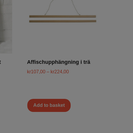
t
Affischupphängning i trä
kr
107,00
–
kr
224,00
Add to basket