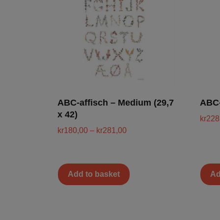
ABC-affisch – Medium (29,7
ABC-
x 42)
kr
228
kr
180,00
–
kr
281,00
Add to basket
Ad