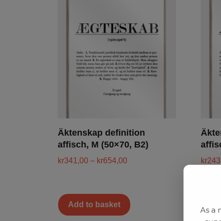
Äktenskap definition
Äkte
affisch, M (50×70, B2)
affis
kr
341,00
–
kr
654,00
kr
243
Add to basket
Ad
As a 