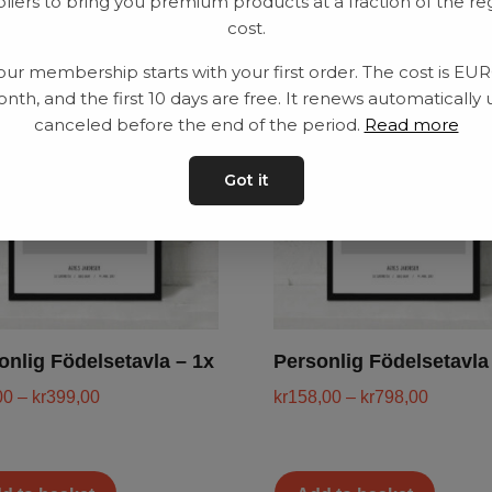
liers to bring you premium products at a fraction of the re
cost.
our membership starts with your first order. The cost is EU
nth, and the first 10 days are free. It renews automatically 
canceled before the end of the period.
Read more
Got it
onlig Födelsetavla – 1x
Personlig Födelsetavla
00
–
kr
399,00
kr
158,00
–
kr
798,00