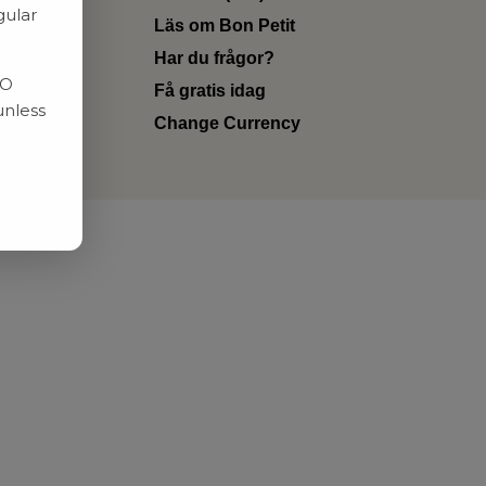
gular
Läs om Bon Petit
Har du frågor?
RO
Få gratis idag
unless
Change Currency