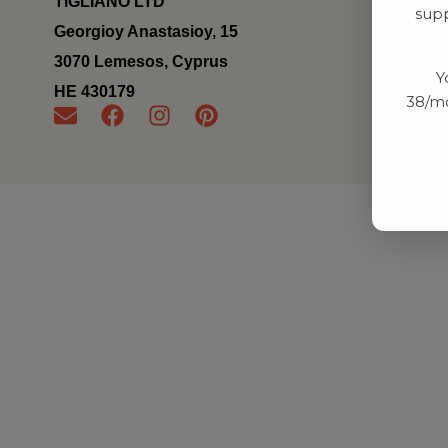
TIGLIANO LTD
supp
Georgioy Anastasioy, 15
3070 Lemesos, Cyprus
Y
ΗΕ 430179
38/mo