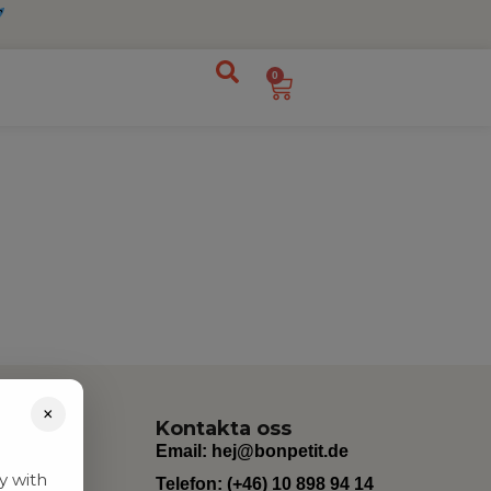
0
×
Kontakta oss
Email:
hej@bonpetit.de
y with
Telefon: (+46) 10 898 94 14