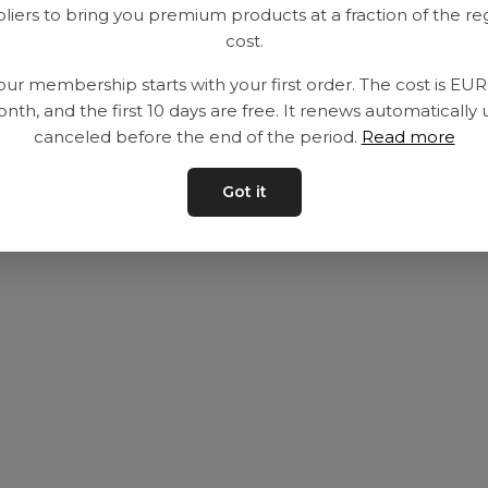
liers to bring you premium products at a fraction of the re
Utrustning
Privat policy
cost.
Category
Villkår
our membership starts with your first order. The cost is EU
Contact
Kontakta oss
nth, and the first 10 days are free. It renews automatically 
canceled before the end of the period.
Read more
Got it