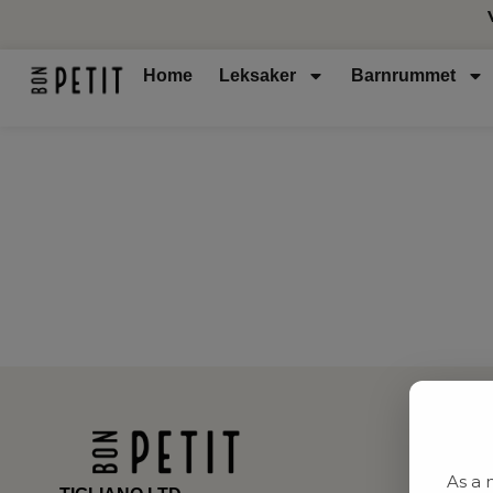
Home
Leksaker
Barnrummet
As a 