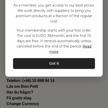
Hitta inspiration
As a member, you get access to our best prices.
Leksaker
We work directly with suppliers to bring you
Barnrummet
premium products at a fraction of the regular
Utrustning
cost.
Category
Your membership starts with your first order.
Contact
The cost is EURO 38/month, and the first 10
Genvägar
days are free. It renews automatically unless
Om oss
canceled before the end of the period.
Read
Leverans
more
Privat policy
Villkår
Got it
Kontakta oss
Kontakta oss
Email:
hej@bonpetit.de
Telefon: (+46) 10 898 94 14
Läs om Bon Petit
Har du frågor?
Få gratis idag
Change Currency