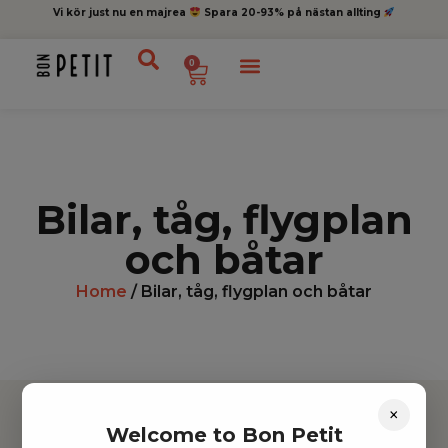
Vi kör just nu en majrea
Spara 20-93% på nästan allting
0
Bilar, tåg, flygplan
och båtar
Home
/ Bilar, tåg, flygplan och båtar
×
Welcome to Bon Petit